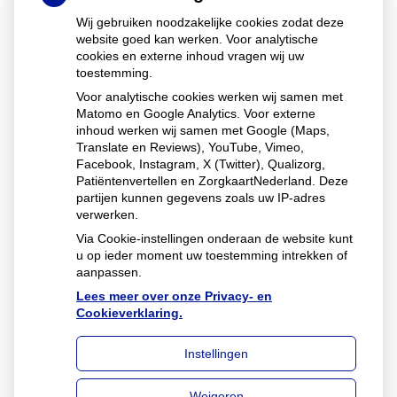
kunt doen.
Wij gebruiken noodzakelijke cookies zodat deze
website goed kan werken. Voor analytische
cookies en externe inhoud vragen wij uw
Vragen of klachten over de
toestemming.
rekening?
Voor analytische cookies werken wij samen met
Matomo en Google Analytics. Voor externe
Uw zorgverzekeraar is het aanspreekpunt wanneer u
inhoud werken wij samen met Google (Maps,
vragen of klachten heeft over de zorgnota die u van uw
Translate en Reviews), YouTube, Vimeo,
zorgverzekeraar hebt ontvangen. Dat geldt ook voor
Facebook, Instagram, X (Twitter), Qualizorg,
Patiëntenvertellen en ZorgkaartNederland. Deze
vragen of klachten over de kosten voor de farmaceutische
partijen kunnen gegevens zoals uw IP-adres
zorg. U vindt de contactgegevens van uw zorgverzekeraar
verwerken.
op uw zorgnota of op uw polisblad.
Via Cookie-instellingen onderaan de website kunt
u op ieder moment uw toestemming intrekken of
aanpassen.
Lees meer over onze Privacy- en
Cookieverklaring.
Instellingen
Uw Zorg Online
|
Beheer
Weigeren