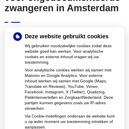
zwangeren in Amsterdam
Deze website gebruikt cookies
In Amsterdam kunnen ongedocumenteerde vrouwen
binnenkort kosteloos abortuszorg krijgen via ruim twintig
Wij gebruiken noodzakelijke cookies zodat deze
huisartsen. Zij sluiten aan bij het netwerk van
website goed kan werken. Voor analytische
cookies en externe inhoud vragen wij uw
abortusklinieken. De zorg wordt betaald uit een
toestemming.
gemeentelijk noodfonds. Het doel is om veilige en
Voor analytische cookies werken wij samen met
toegankelijke abortuszorg te bieden aan alle vrouwen, ook
Matomo en Google Analytics. Voor externe
zonder identiteitspapieren.
inhoud werken wij samen met Google (Maps,
Translate en Reviews), YouTube, Vimeo,
Facebook, Instagram, X (Twitter), Qualizorg,
Patiëntenvertellen en ZorgkaartNederland. Deze
Lees het hele artikel op:
Nationale zorggids
partijen kunnen gegevens zoals uw IP-adres
Publicatiedatum:
19-12-2025
verwerken.
Via Cookie-instellingen onderaan de website kunt
u op ieder moment uw toestemming intrekken of
aanpassen.